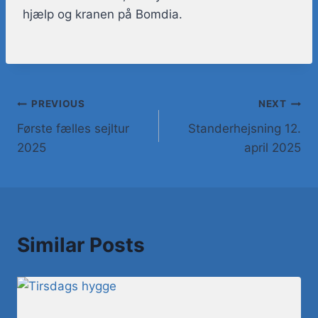
hjælp og kranen på Bomdia.
PREVIOUS
NEXT
Første fælles sejltur
Standerhejsning 12.
2025
april 2025
Similar Posts