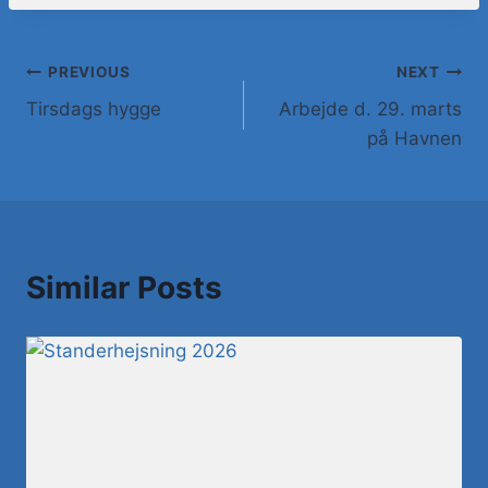
PREVIOUS
NEXT
Tirsdags hygge
Arbejde d. 29. marts
på Havnen
Similar Posts